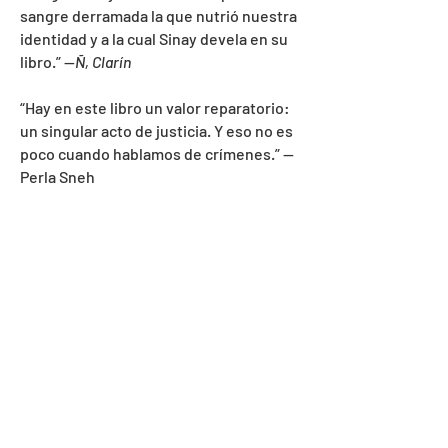
sangre derramada la que nutrió nuestra
identidad y a la cual Sinay devela en su
libro.” —
Ñ, Clarín
“
Hay en este libro un valor reparatorio:
un singular acto de justicia. Y eso no es
poco cuando hablamos de crímenes
.”
—
Perla Sneh
“Tampoco muestra nada de la usual
nostalgia por el ídish, una nostalgia algo
empalagosa. Sinay es de la generación
postnostálgica, con un gran respeto al
ídish, reconociendo su estado actual de
legado.”
—Alan Astro