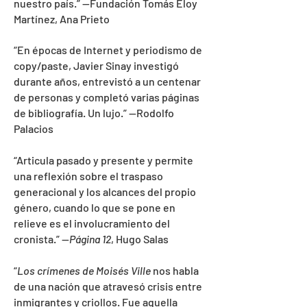
nuestro país
.”
—
Fundación Tomás Eloy
Martínez, Ana Prieto
“
En épocas de Internet y periodismo de
copy/paste, Javier Sinay investigó
durante años, entrevistó a un centenar
de personas y completó varias páginas
de bibliografía. Un lujo
.”
—
Rodolfo
Palacios
“A
rticula pasado y presente y permite
una reflexión sobre el traspaso
generacional y los alcances del propio
género, cuando lo que se pone en
relieve es el involucramiento del
cronista
.”
—
Página 12
, Hugo Salas
“
Los crímenes de Moisés Ville
nos habla
de una nación que atravesó crisis entre
inmigrantes y criollos. Fue aquella