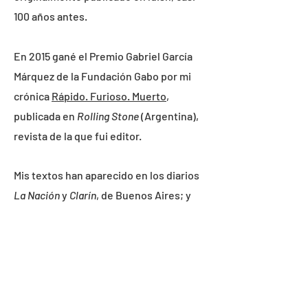
100 años antes.
En 2015 gané el Premio Gabriel García
Márquez de la Fundación Gabo por mi
crónica
Rápido. Furioso. Muerto
,
publicada en
Rolling Stone
(Argentina),
revista de la que fui editor.
Mis textos han aparecido en los diarios
La Nación
y
Clarín
, de Buenos Aires; y
en
REDACCION.com.ar
. Además fui
corresponsal para Sudamérica de
El
Universal
(México) y colaboré con
Gatopardo
(México),
Etiqueta Negra
(Perú),
Letras Libres
(México),